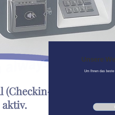
Unsere We
Um Ihnen das beste 
al (Checkin-Kiosk) und b
aktiv.