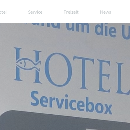
tel
Service
Freizeit
News
Standard
Komfort
Superior
Familienzimmer
Christkindlmarkt in München:
Ostern in Oberschleißheim
Arena-Paket
Verwöhnpaket
Für Motorradfahrer