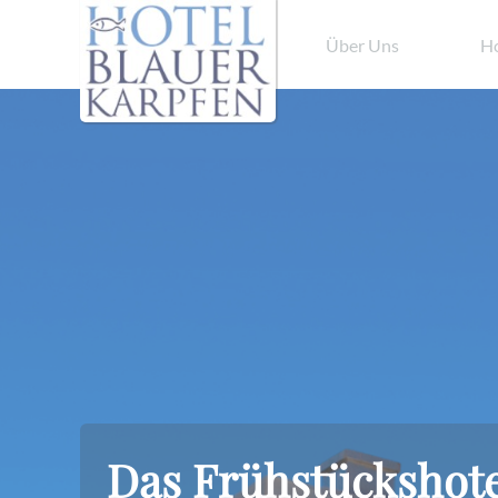
Über Uns
Ho
Das Frühstückshote