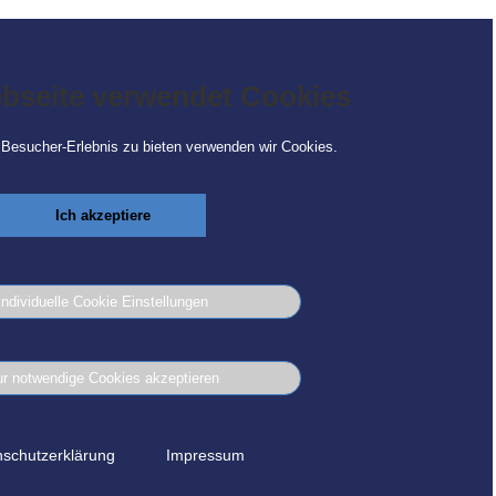
ns entsprechende Pakete für Ihren Aufenthalt in
bseite verwendet Cookies
heim bei München
Besucher-Erlebnis zu bieten verwenden wir Cookies.
Ich akzeptiere
Individuelle Cookie Einstellungen
r notwendige Cookies akzeptieren
schutzerklärung
Impressum
et: