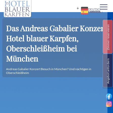
DEUTSCH
ENGLISH
FRANÇAIS
MAGYAR
ESPAÑOL
Übe
Hot
Ser
Fre
Ne
Kon
Che
Das Andreas Gabalier Konzert
Zimmer reservieren
Hotel blauer Karpfen,
Oberschleißheim bei
München
Angebot anfordern
Andreas Gabalier Konzert Besuch in München? Und nächtigen in
Oberschleißheim