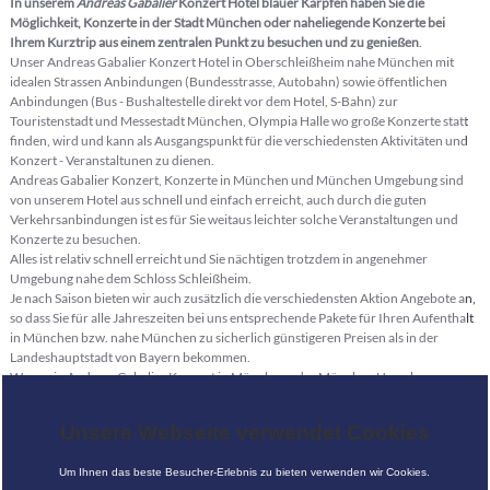
In unserem
Andreas Gabalier
Konzert Hotel blauer Karpfen haben Sie die
Möglichkeit, Konzerte in der Stadt München oder naheliegende Konzerte bei
Ihrem Kurztrip aus einem zentralen Punkt zu besuchen und zu genießen
.
Unser Andreas Gabalier Konzert Hotel in Oberschleißheim nahe München mit
idealen Strassen Anbindungen (Bundesstrasse, Autobahn) sowie öffentlichen
Anbindungen (Bus - Bushaltestelle direkt vor dem Hotel, S-Bahn) zur
Touristenstadt und Messestadt München, Olympia Halle wo große Konzerte statt
finden, wird und kann als Ausgangspunkt für die verschiedensten Aktivitäten und
Konzert - Veranstaltunen zu dienen.
Andreas Gabalier Konzert, Konzerte in München und München Umgebung sind
von unserem Hotel aus schnell und einfach erreicht, auch durch die guten
Verkehrsanbindungen ist es für Sie weitaus leichter solche Veranstaltungen und
Konzerte zu besuchen.
Alles ist relativ schnell erreicht und Sie nächtigen trotzdem in angenehmer
Umgebung nahe dem Schloss Schleißheim.
Je nach Saison bieten wir auch zusätzlich die verschiedensten Aktion Angebote an,
so dass Sie für alle Jahreszeiten bei uns entsprechende Pakete für Ihren Aufenthalt
in München bzw. nahe München zu sicherlich günstigeren Preisen als in der
Landeshauptstadt von Bayern bekommen.
Wenn ein Andreas Gabalier Konzert in München oder München Umgebung
stattfindet, dann buchen unsere Gäste gerne unser Hotel, da es in einer ruhigen
Lage nahe München liegt.
Unsere Webseite verwendet Cookies
HINWEIS:
Unser Hotel hat "nichts" mit den Sängern, Künstlern, Interpreten oder Musik
Um Ihnen das beste Besucher-Erlebnis zu bieten verwenden wir Cookies.
Gruppen zu tun, auch nächtigen diese nicht unbedingt bei uns. Lediglich Fans und