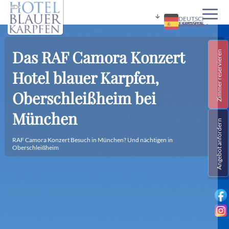
DEUTSCH
ENGLISH
FRANÇAIS
MAGYAR
ESPAÑOL
Übe
Hot
Ser
Fre
Ne
Kon
Che
Das RAF Camora Konzert
Zimmer reservieren
Hotel blauer Karpfen,
Oberschleißheim bei
München
Angebot anfordern
RAF Camora Konzert Besuch in München? Und nächtigen in
Oberschleißheim