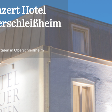
GirlsDays
zert Hotel
BoysDays
erschleißheim
Wochenende für Verliebte
Fahrrad Angebote
München Erleben
tigen in Oberschleißheim