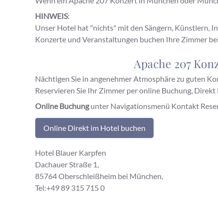
Wenn ein Apache 207 Konzert in München oder München
HINWEIS
:
Unser Hotel hat "nichts" mit den Sängern, Künstlern, I
Konzerte und Veranstaltungen buchen Ihre Zimmer bei
Apache 207 Konz
Nächtigen Sie in angenehmer Atmosphäre zu guten Ko
Reservieren Sie Ihr Zimmer per online Buchung, Direkt
Online Buchung
unter Navigationsmenü Kontakt Reserv
Online Direkt im Hotel buchen
Hotel Blauer Karpfen
Dachauer Straße 1,
85764 Oberschleißheim bei München,
Tel:+49 89 315 715 0
Mit diesen Begriffen finden uns uns