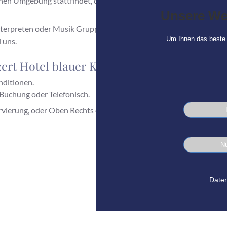
 Umgebung stattfindet, dann buchen unsere Gäste gerne unser Ho
Unsere We
nterpreten oder Musik Gruppen zu tun, auch nächtigen diese nicht
Um Ihnen das beste 
 uns.
ert Hotel blauer Karpfen, in Oberschleiß
nditionen.
 Buchung oder Telefonisch.
ierung, oder Oben Rechts der blaue Button!
Nu
Daten
ere Hotel Gäste auch im Internet: