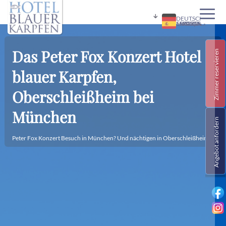
DEUTSCH
ENGLISH
FRANÇAIS
MAGYAR
ESPAÑOL
Übe
Hot
Ser
Fre
Ne
Kon
Che
Das Peter Fox Konzert Hotel
Zimmer reservieren
blauer Karpfen,
Oberschleißheim bei
München
Angebot anfordern
Peter Fox Konzert Besuch in München? Und nächtigen in Oberschleißheim