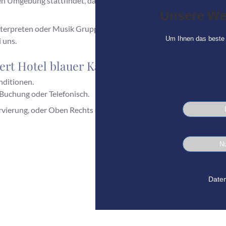
Umgebung stattfindet, dann buchen unsere Gäste gerne unser Hot
Unsere We
nterpreten oder Musik Gruppen zu tun, auch nächtigen diese nicht
Um Ihnen das beste 
 uns.
rt Hotel blauer Karpfen, in Oberschleiß
nditionen.
 Buchung oder Telefonisch.
ierung, oder Oben Rechts der blaue Button!
Nu
Daten
ere Hotel Gäste auch im Internet: