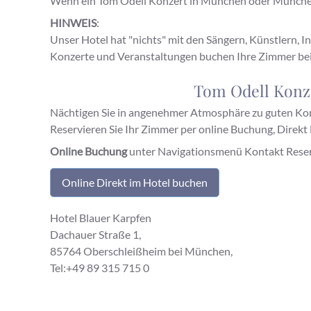
Wenn ein Tom Odell Konzert in München oder München 
HINWEIS
:
Unser Hotel hat "nichts" mit den Sängern, Künstlern, I
Konzerte und Veranstaltungen buchen Ihre Zimmer bei
Tom Odell Konze
Nächtigen Sie in angenehmer Atmosphäre zu guten Ko
Reservieren Sie Ihr Zimmer per online Buchung, Direkt
Online Buchung
unter Navigationsmenü Kontakt Reserv
Online Direkt im Hotel buchen
Hotel Blauer Karpfen
Dachauer Straße 1,
85764 Oberschleißheim bei München,
Tel:+49 89 315 715 0
Mit diesen Begriffen finden uns uns